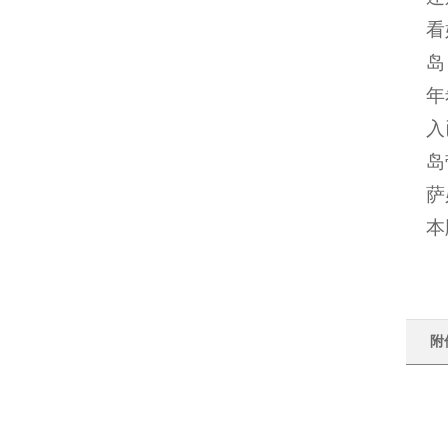
看
岛
年
入
岛
萨
本
附